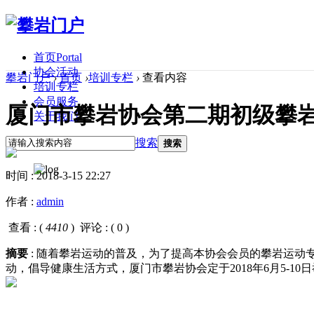
首页
Portal
协会活动
攀岩门户
›
首页
›
培训专栏
›
查看内容
培训专栏
会员服务
厦门市攀岩协会第二期初级攀
关于我们
搜索
搜索
时间 : 2018-3-15 22:27
作者 :
admin
查看 : (
4410
)
评论 : ( 0 )
摘要
: 随着攀岩运动的普及，为了提高本协会会员的攀岩运动
动，倡导健康生活方式，厦门市攀岩协会定于2018年6月5-10日